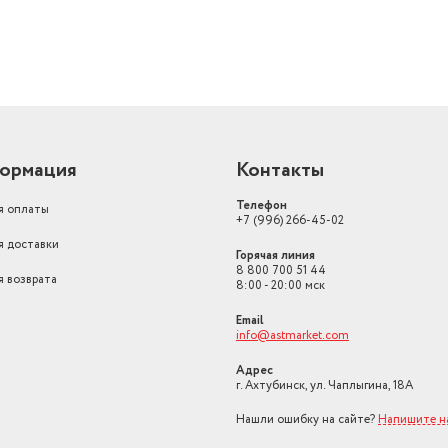
ормация
Контакты
Телефон
я оплаты
+7 (996) 266-45-02
я доставки
Горячая линия
8 800 700 51 44
я возврата
8:00 - 20:00 мск
Email
info@astmarket.com
Адрес
г. Ахтубинск, ул. Чаплыгина, 18А
Нашли ошибку на сайте?
Напишите н