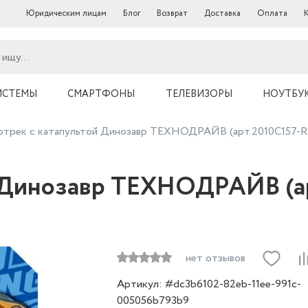
Юридическим лицам
Блог
Возврат
Доставка
Оплата
ИСТЕМЫ
СМАРТФОНЫ
ТЕЛЕВИЗОРЫ
НОУТБУ
отрек с катапультой Динозавр ТЕХНОДРАЙВ (арт.2010C157-R
й Динозавр ТЕХНОДРАЙВ (ар
нет отзывов
Артикул: #dc3b6102-82eb-11ee-991c-
005056b793b9