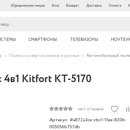
Юридическим лицам
Блог
Возврат
Доставка
Оплата
ИСТЕМЫ
СМАРТФОНЫ
ТЕЛЕВИЗОРЫ
НОУТБУ
а
Пылесосы вертикальные и ручные
Автомобильный пылес
4в1 Kitfort КТ-5170
нет отзывов
Артикул: #a872a3ce-cbc1-11ee-8206-
005056b757db