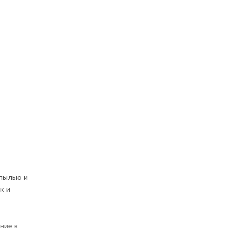
 пылью и
к и
ние в