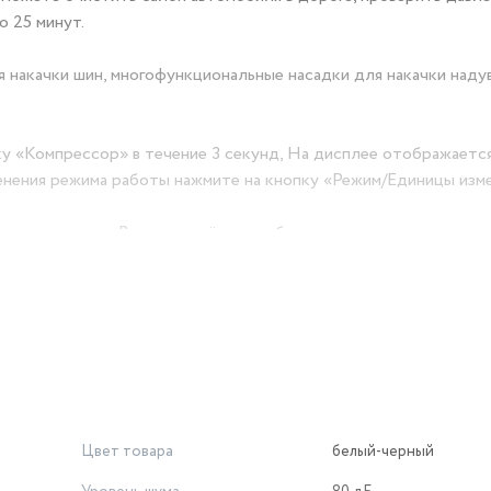
о 25 минут.
я накачки шин, многофункциональные насадки для накачки наду
у «Компрессор» в течение 3 секунд, На дисплее отображаетс
менения режима работы нажмите на кнопку «Режим/Единицы изм
 места и щели. Ворсовая щётка необходима для очистки пове
ерхности.
ик», нажмите на неё, чтобы активировать данную функцию. Что
ожете включить, не включая предварительно дисплей.
Цвет товара
белый-черный