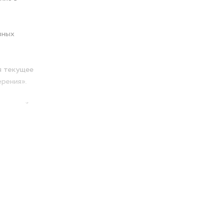
вных
я текущее
ерения».
рхностей
бы его