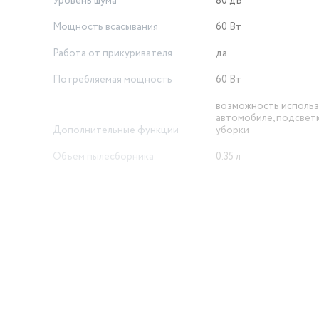
Уровень шума
80 дБ
Мощность всасывания
60 Вт
Работа от прикуривателя
да
Потребляемая мощность
60 Вт
возможность использ
автомобиле, подсвет
Дополнительные функции
уборки
Объем пылесборника
0.35 л
Тип
ручной пылесос
Длина товара в упаковке, в
метрах
0.278
Ширина товара в упаковке, в
метрах
0.09
Высота товара в упаковке, в
й
метрах
0.217