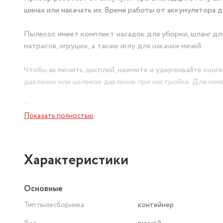
шинах или накачать их. Время работы от аккумулятора д
Пылесос имеет комплект насадок для уборки, шланг дл
матрасов, игрушек, а также иглу для накачки мячей.
Чтобы включить дисплей, нажмите и удерживайте кнопк
давление или целевое давление при настройке. Для из
Узкая насадка поможет вам вычистить труднодоступные
Показать полностью
от шерсти, а также ей удобно убирать решётчатые пов
В верхней части панели управления есть кнопка «фонар
выключить- нажмите на кнопку повторно. Фонарик вы м
Характеристики
Основные
Тип пылесборника
контейнер