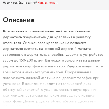
Нашли ошибку на сайте?
Напишите нам
.
Описание
Компактный и стильный магнитный автомобильный
держатель предназначен для крепления в решетку
отопителя. Силиконовое крепление не позволит
держателю слететь на неровной дороге. 4 магнита,
встроенные в держатель, способны удержать устройство
весом до 150-200 грамм. Вы можете закрепить на данном
держателе смартфон или навигатор. Удерживающая часть
вращается и изменяет угол наклона. Прорезиненная
поверхность лицевой части не поцарапает телефон при
установке. В комплект входит металлический диск,
обтянутый экокожей, с уже наклеенным двусторонним
скотчем для установки на чехол или заднюю крышку
смартфона. Диаметр диска 34 мм. Габариты держателя
40х40х47 мм. Вес 45 гр. Материал: силикон, металл.