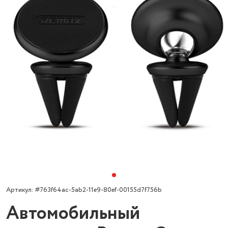
Артикул: #763f64ac-5ab2-11e9-80ef-00155d7f756b
Автомобильный