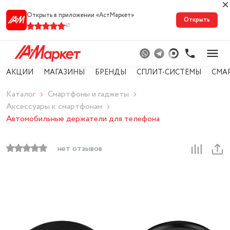
Открыть в приложении «АстМарке‪т‬»
Открыть
41
АКЦИИ
МАГАЗИНЫ
БРЕНДЫ
СПЛИТ-СИСТЕМЫ
СМА
Каталог
Смартфоны и гаджеты
Аксессуары к смартфонам
Автомобильные держатели для телефона
нет отзывов