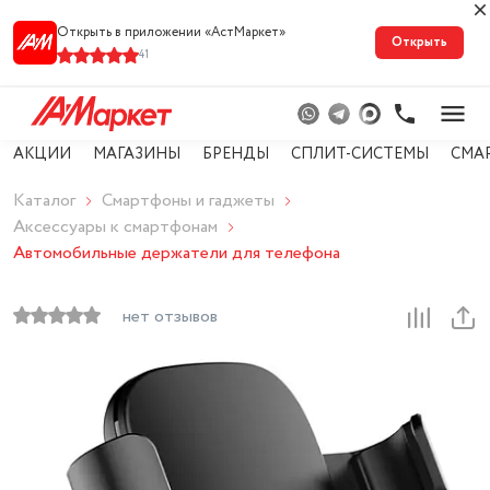
Открыть в приложении «АстМарке‪т‬»
Открыть
41
АКЦИИ
МАГАЗИНЫ
БРЕНДЫ
СПЛИТ-СИСТЕМЫ
СМА
Каталог
Смартфоны и гаджеты
Аксессуары к смартфонам
Автомобильные держатели для телефона
нет отзывов