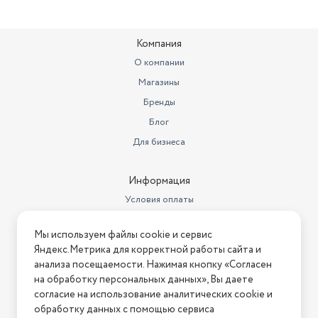
Компания
О компании
Магазины
Бренды
Блог
Для бизнеса
Информация
Условия оплаты
Условия доставки
Мы используем файлы cookie и сервис
Условия возврата
Яндекс.Метрика для корректной работы сайта и
Нашли ошибку на сайте?
Напишите нам
.
анализа посещаемости. Нажимая кнопку «Согласен
на обработку персональных данных», Вы даете
2026 © Интернет-магазин "АстМаркет". У нас есть всё!
согласие на использование аналитических cookie и
обработку данных с помощью сервиса