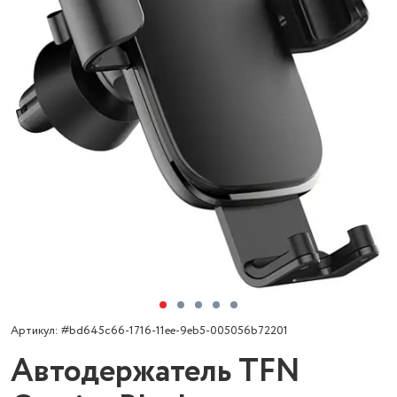
Артикул: #bd645c66-1716-11ee-9eb5-005056b72201
Автодержатель TFN