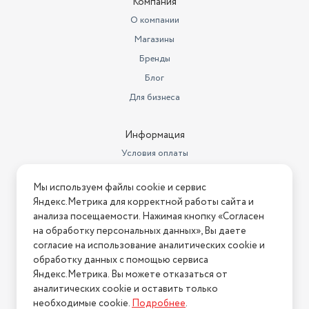
Компания
О компании
Магазины
Бренды
Блог
Для бизнеса
Информация
Условия оплаты
Условия доставки
Мы используем файлы cookie и сервис
Условия возврата
Яндекс.Метрика для корректной работы сайта и
Нашли ошибку на сайте?
Напишите нам
.
анализа посещаемости. Нажимая кнопку «Согласен
на обработку персональных данных», Вы даете
2026 © Интернет-магазин "АстМаркет". У нас есть всё!
согласие на использование аналитических cookie и
обработку данных с помощью сервиса
Яндекс.Метрика. Вы можете отказаться от
аналитических cookie и оставить только
Политика конфиденциальности
необходимые cookie.
Подробнее
.