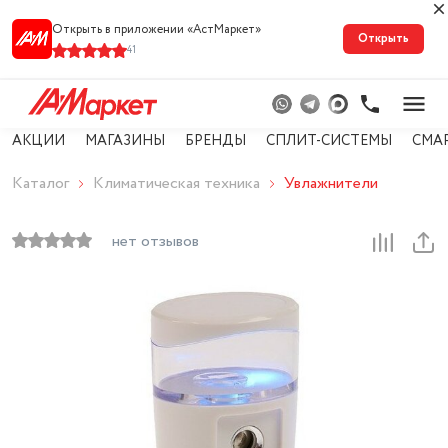
Открыть в приложении «АстМарке‪т‬»
Открыть
41
АКЦИИ
МАГАЗИНЫ
БРЕНДЫ
СПЛИТ-СИСТЕМЫ
СМА
Каталог
Климатическая техника
Увлажнители
нет отзывов