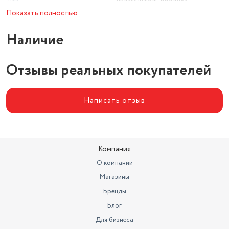
Тип
увлажнитель воздуха
Показать полностью
Цвет товара
белый
Наличие
Wi-Fi
нет
Отзывы реальных покупателей
Написать отзыв
Компания
О компании
Магазины
Бренды
Блог
Для бизнеса