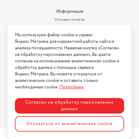
Информация
Условия оплаты
Условия доставки
Мы используем файлы cookie и сервис
Условия возврата
Яндекс.Метрика для корректной работы сайта и
Нашли ошибку на сайте?
Напишите нам
.
анализа посещаемости. Нажимая кнопку «Согласен
на обработку персональных данных», Вы даете
2026 © Интернет-магазин "АстМаркет". У нас есть всё!
согласие на использование аналитических cookie и
обработку данных с помощью сервиса
Яндекс.Метрика. Вы можете отказаться от
аналитических cookie и оставить только
Политика конфиденциальности
необходимые cookie.
Подробнее
.
Согласен на обработку персональных
данных
Разработка сайта
ASTDESIGN
Отказаться от аналитических cookie