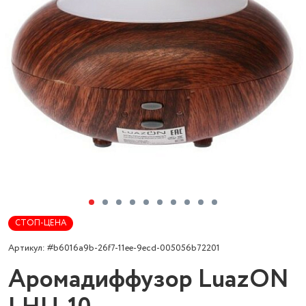
СТОП-ЦЕНА
Артикул: #b6016a9b-26f7-11ee-9ecd-005056b72201
Аромадиффузор LuazON