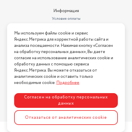
Информация
Условия оплаты
Условия доставки
Мы используем файлы cookie и сервис
Условия возврата
Яндекс.Метрика для корректной работы сайта и
Нашли ошибку на сайте?
Напишите нам
.
анализа посещаемости. Нажимая кнопку «Согласен
на обработку персональных данных», Вы даете
2026 © Интернет-магазин "АстМаркет". У нас есть всё!
согласие на использование аналитических cookie и
обработку данных с помощью сервиса
Яндекс.Метрика. Вы можете отказаться от
аналитических cookie и оставить только
Политика конфиденциальности
необходимые cookie.
Подробнее
.
Согласен на обработку персональных
данных
Разработка сайта
ASTDESIGN
Отказаться от аналитических cookie