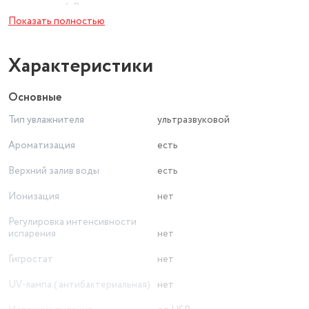
мощность: 4 Вт;
Показать полностью
работает от USB (кабель в комплектк);
напряжение DC: 5 В.
Характеристики
Основные
Тип увлажнителя
ультразвуковой
Ароматизация
есть
Верхний залив воды
есть
Ионизация
нет
Регулировка интенсивности
испарения
нет
Гигростат
нет
UV-лампа ( антибактериальная)
нет