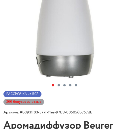
РАССРОЧКА на ВСЁ
300 бонусов за отзыв
Артикул: #b3931f03-577f-11ee-97b8-005056b757db
Аромадиффузор Beurer