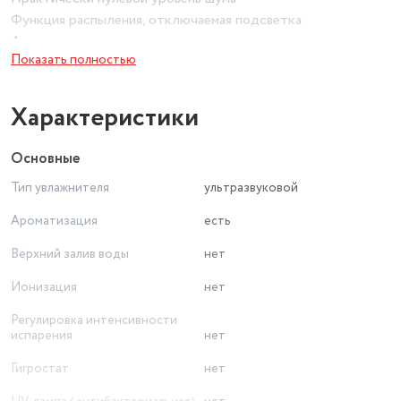
Функция распыления, отключаемая подсветка
Автоматическое выключение
Показать полностью
Легко моющиеся элементы
Характеристики
Основные
Тип увлажнителя
ультразвуковой
Ароматизация
есть
Верхний залив воды
нет
Ионизация
нет
Регулировка интенсивности
испарения
нет
Гигростат
нет