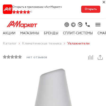
Открыть в приложении «АстМарке‪т‬»
Открыть
41
АКЦИИ
МАГАЗИНЫ
БРЕНДЫ
СПЛИТ-СИСТЕМЫ
СМА
Каталог
Климатическая техника
Увлажнители
нет отзывов