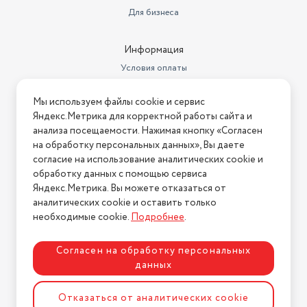
Для бизнеса
Информация
Условия оплаты
Условия доставки
Мы используем файлы cookie и сервис
Условия возврата
Яндекс.Метрика для корректной работы сайта и
Нашли ошибку на сайте?
Напишите нам
.
анализа посещаемости. Нажимая кнопку «Согласен
на обработку персональных данных», Вы даете
2026 © Интернет-магазин "АстМаркет". У нас есть всё!
согласие на использование аналитических cookie и
обработку данных с помощью сервиса
Яндекс.Метрика. Вы можете отказаться от
аналитических cookie и оставить только
Политика конфиденциальности
необходимые cookie.
Подробнее
.
Согласен на обработку персональных
данных
Разработка сайта
ASTDESIGN
Отказаться от аналитических cookie