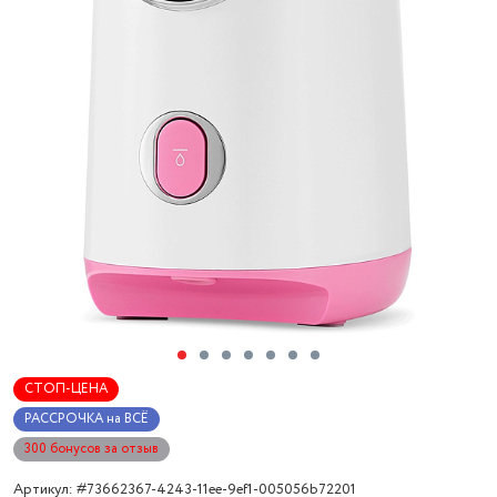
СТОП-ЦЕНА
РАССРОЧКА на ВСЁ
300 бонусов за отзыв
Артикул: #73662367-4243-11ee-9ef1-005056b72201