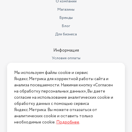
О компании
Магазины
Бренды
Блог
Для бизнеса
Информация
Условия оплаты
Условия доставки
Мы используем файлы cookie и сервис
Условия возврата
Яндекс.Метрика для корректной работы сайта и
Нашли ошибку на сайте?
Напишите нам
.
анализа посещаемости. Нажимая кнопку «Согласен
на обработку персональных данных», Вы даете
2026 © Интернет-магазин "АстМаркет". У нас есть всё!
согласие на использование аналитических cookie и
обработку данных с помощью сервиса
Яндекс.Метрика. Вы можете отказаться от
аналитических cookie и оставить только
Политика конфиденциальности
необходимые cookie.
Подробнее
.