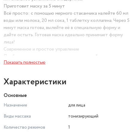
Приготовит маску за 5 минут
Всё просто: с помощью мерного стаканчика налейте 60 мл
воды или молока, 20 мл сока, 1 таблетку коллагена. Через 5
минут маска готова, вылейте её в специальную форму и
дайте остыть. Готовая маска идеально принимает форму
лица!
Современное и простое управление
Прибор включается и выключается кнопкой на панели
Показать полностью
управления. В процессе работы и очистки индикаторы на
панели поочередно мигают или загораются непрерывно.
Чтобы извлечь маску, просто нажмите зелёную кнопку со
Характеристики
значком капли. Готово!
Полный комплект!
Основные
В комплекте к прибору идут 32 таблетки коллагена,
Назначение
для лица
которые впоследствии можно докупить. Также прибор
КТ-3127 дополнен ершиком для очистки, мерным стаканом,
Виды массажа
тонизирующий
специальной лопаткой и формой для маски. Ухаживать за
Количество режимов
1
прибором проще простого!