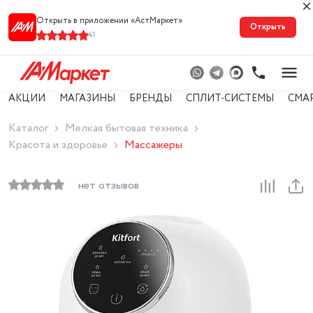
Открыть в приложении «АстМарке‪т‬»
Открыть
41
АКЦИИ
МАГАЗИНЫ
БРЕНДЫ
СПЛИТ-СИСТЕМЫ
СМА
Каталог
Мелкая бытовая техника
Красота и здоровье
Массажеры
нет отзывов