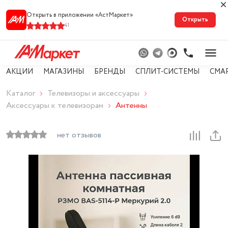
Открыть в приложении «АстМарке‪т‬»
Открыть
41
АКЦИИ
МАГАЗИНЫ
БРЕНДЫ
СПЛИТ-СИСТЕМЫ
СМА
Каталог
Телевизоры и аксессуары
Аксессуары к телевизорам
Антенны
нет отзывов