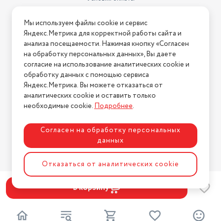
Условия доставки
Мы используем файлы cookie и сервис
Условия возврата
Яндекс.Метрика для корректной работы сайта и
Нашли ошибку на сайте?
Напишите нам
.
анализа посещаемости. Нажимая кнопку «Согласен
на обработку персональных данных», Вы даете
2026 © Интернет-магазин "АстМаркет". У нас есть всё!
согласие на использование аналитических cookie и
обработку данных с помощью сервиса
Яндекс.Метрика. Вы можете отказаться от
аналитических cookie и оставить только
Политика конфиденциальности
необходимые cookie.
Подробнее
.
Согласен на обработку персональных
данных
Разработка сайта
ASTDESIGN
Отказаться от аналитических cookie
В корзину
2