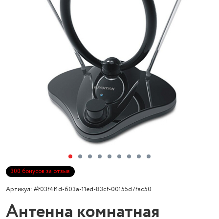
300 бонусов за отзыв
Артикул: #f03f4f1d-603a-11ed-83cf-00155d7fac50
Антенна комнатная