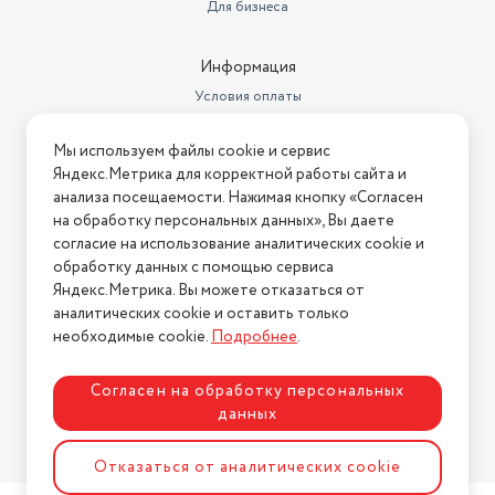
Для бизнеса
Информация
Условия оплаты
Условия доставки
Мы используем файлы cookie и сервис
Условия возврата
Яндекс.Метрика для корректной работы сайта и
Нашли ошибку на сайте?
Напишите нам
.
анализа посещаемости. Нажимая кнопку «Согласен
на обработку персональных данных», Вы даете
2026 © Интернет-магазин "АстМаркет". У нас есть всё!
согласие на использование аналитических cookie и
обработку данных с помощью сервиса
Яндекс.Метрика. Вы можете отказаться от
аналитических cookie и оставить только
Политика конфиденциальности
необходимые cookie.
Подробнее
.
Согласен на обработку персональных
данных
Разработка сайта
ASTDESIGN
Отказаться от аналитических cookie