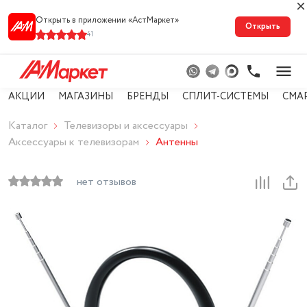
Открыть в приложении «АстМарке‪т‬»
Открыть
41
АКЦИИ
МАГАЗИНЫ
БРЕНДЫ
СПЛИТ-СИСТЕМЫ
СМА
Каталог
Телевизоры и аксессуары
Аксессуары к телевизорам
Антенны
нет отзывов