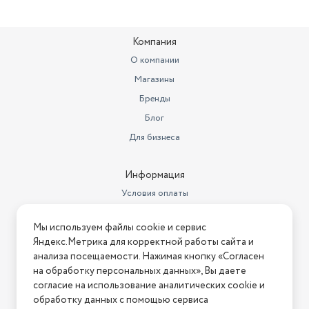
Компания
О компании
Магазины
Бренды
Блог
Для бизнеса
Информация
Условия оплаты
Условия доставки
Мы используем файлы cookie и сервис
Условия возврата
Яндекс.Метрика для корректной работы сайта и
Нашли ошибку на сайте?
Напишите нам
.
анализа посещаемости. Нажимая кнопку «Согласен
на обработку персональных данных», Вы даете
2026 © Интернет-магазин "АстМаркет". У нас есть всё!
согласие на использование аналитических cookie и
обработку данных с помощью сервиса