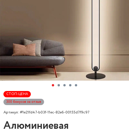
СТОП-ЦЕНА
300 бонусов за отзыв
Артикул: #1e21fd47-b03f-11ec-82e6-00155d7f9c97
Алюминиевая