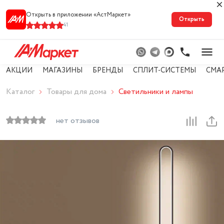
Открыть в приложении «АстМарке‪т‬»
Открыть
41
АКЦИИ
МАГАЗИНЫ
БРЕНДЫ
СПЛИТ-СИСТЕМЫ
СМА
Каталог
Товары для дома
Светильники и лампы
нет отзывов