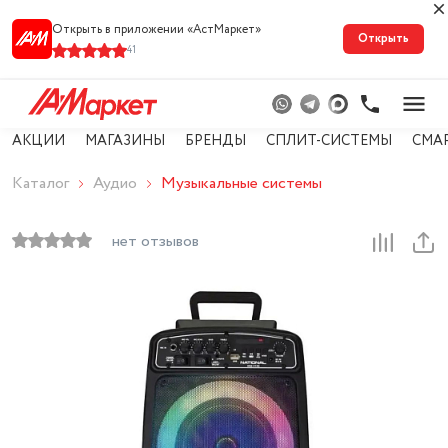
Открыть в приложении «АстМарке‪т‬»
Открыть
41
АКЦИИ
МАГАЗИНЫ
БРЕНДЫ
СПЛИТ-СИСТЕМЫ
СМА
Каталог
Аудио
Музыкальные системы
нет отзывов