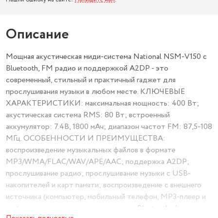
Описание
Мощная акустическая миди-система National NSM-V150 c
Bluetooth, FM радио и поддержкой A2DP - это
современный, стильный и практичный гаджет для
прослушивания музыки в любом месте. КЛЮЧЕВЫЕ
ХАРАКТЕРИСТИКИ: максимальная мощность: 400 Вт;
акустическая система RMS: 80 Вт; встроенный
аккумулятор: 7.4В, 1800 мАч; диапазон частот FM: 87,5-108
МГц. ОСОБЕННОСТИ И ПРЕИМУЩЕСТВА:
воспроизведение музыкальных файлов в формате
MP3/WMA/FLAC/WAV/APE/AAC; поддержка A2DP;
прослушивание радио; прослушивание музыки с USB-
накопителей и карт памяти; воспроизведение с внешнего
источника (компьютер, мобильный телефон, MP3-плеер и
др.); прослушивание музыки в режиме Bluetooth; функция