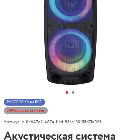
РАССРОЧКА на ВСЁ
300 бонусов за отзыв
Артикул: #10a647d2-487a-11ed-83ac-00155d7fa923
Акустическая система