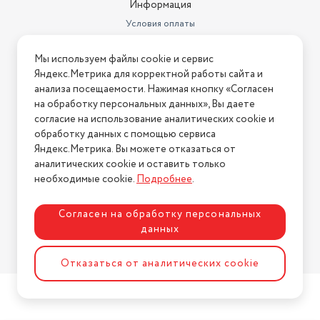
Информация
Условия оплаты
Условия доставки
Мы используем файлы cookie и сервис
Условия возврата
Яндекс.Метрика для корректной работы сайта и
Нашли ошибку на сайте?
Напишите нам
.
анализа посещаемости. Нажимая кнопку «Согласен
на обработку персональных данных», Вы даете
2026 © Интернет-магазин "АстМаркет". У нас есть всё!
согласие на использование аналитических cookie и
обработку данных с помощью сервиса
Яндекс.Метрика. Вы можете отказаться от
аналитических cookie и оставить только
Политика конфиденциальности
необходимые cookie.
Подробнее
.
Согласен на обработку персональных
данных
Разработка сайта
ASTDESIGN
Отказаться от аналитических cookie