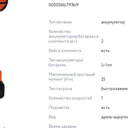
005056b793b9
Тип питания
аккумулятор
Количество
аккумуляторов/батареек в
комплекте (шт)
2
Кейс в комплекте
есть
Тип аккумулятора/
батареек
Li-Ion
Максимальный крутящий
момент (Н·м)
25
Тип патрона
быстрозажим
Количество скоростей
1
Подсветка
есть
Вид
дрель-шурупо
Время зарядки