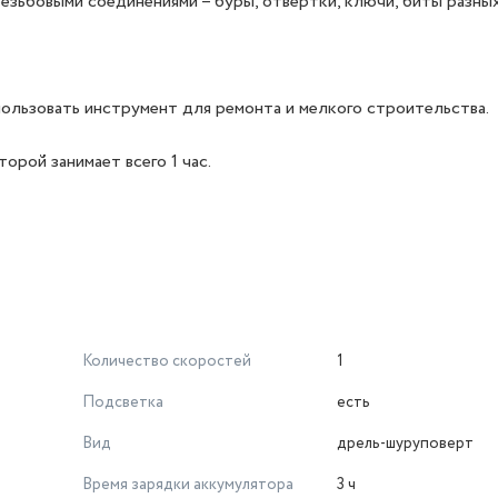
зьбовыми соединениями – буры, отвертки, ключи, биты разных
ользовать инструмент для ремонта и мелкого строительства.
орой занимает всего 1 час.
Количество скоростей
1
Подсветка
есть
Вид
дрель-шуруповерт
Время зарядки аккумулятора
3 ч