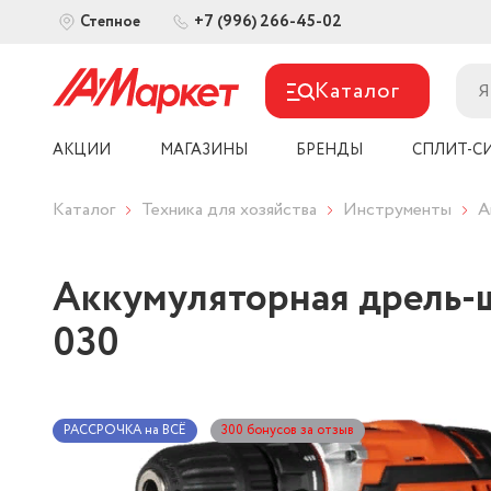
+7 (996) 266-45-02
Степное
Каталог
АКЦИИ
МАГАЗИНЫ
БРЕНДЫ
СПЛИТ-С
Каталог
Техника для хозяйства
Инструменты
А
Аккумуляторная дрель-шу
030
РАССРОЧКА на ВСЁ
300 бонусов за отзыв