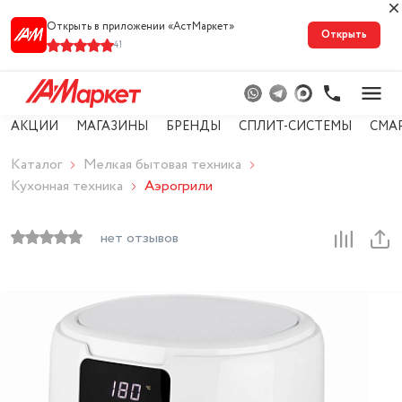
Открыть в приложении «АстМарке‪т‬»
Открыть
41
АКЦИИ
МАГАЗИНЫ
БРЕНДЫ
СПЛИТ-СИСТЕМЫ
СМА
Каталог
Мелкая бытовая техника
Кухонная техника
Аэрогрили
нет отзывов