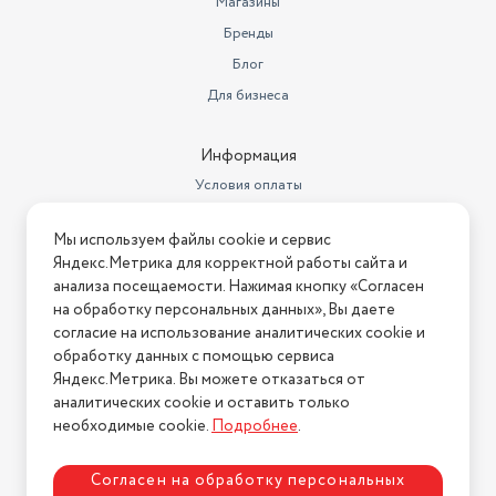
Магазины
Бренды
Блог
Для бизнеса
Информация
Условия оплаты
Условия доставки
Мы используем файлы cookie и сервис
Условия возврата
Яндекс.Метрика для корректной работы сайта и
Нашли ошибку на сайте?
Напишите нам
.
анализа посещаемости. Нажимая кнопку «Согласен
на обработку персональных данных», Вы даете
2026 © Интернет-магазин "АстМаркет". У нас есть всё!
согласие на использование аналитических cookie и
обработку данных с помощью сервиса
Яндекс.Метрика. Вы можете отказаться от
аналитических cookie и оставить только
Политика конфиденциальности
необходимые cookie.
Подробнее
.
Согласен на обработку персональных