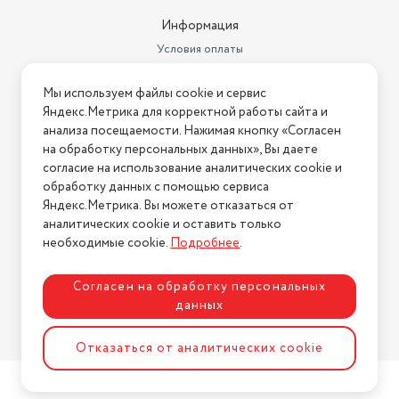
Регулировка температуры
есть
Информация
Условия оплаты
Рабочий объем колбы
5 л
Условия доставки
Мы используем файлы cookie и сервис
Условия возврата
Яндекс.Метрика для корректной работы сайта и
Нашли ошибку на сайте?
Напишите нам
.
анализа посещаемости. Нажимая кнопку «Согласен
на обработку персональных данных», Вы даете
2026 © Интернет-магазин "АстМаркет". У нас есть всё!
согласие на использование аналитических cookie и
обработку данных с помощью сервиса
Яндекс.Метрика. Вы можете отказаться от
аналитических cookie и оставить только
Политика конфиденциальности
необходимые cookie.
Подробнее
.
Согласен на обработку персональных
данных
Разработка сайта
ASTDESIGN
Отказаться от аналитических cookie