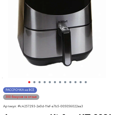
РАССРОЧКА на ВСЁ
300 бонусов за отзыв
Артикул: #c4257293-2e0d-11ef-a7b5-005056022ea3