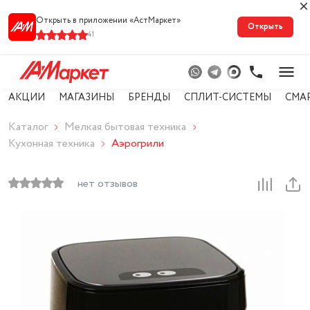
Открыть в приложении «АстМарке‪т‬»
Открыть
41
АКЦИИ
МАГАЗИНЫ
БРЕНДЫ
СПЛИТ-СИСТЕМЫ
СМА
Каталог
Мелкая бытовая техника
Кухонная техника
Аэрогрили
нет отзывов