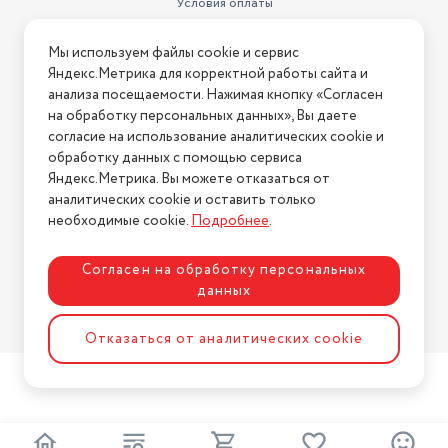
Условия оплаты
Условия доставки
Мы используем файлы cookie и сервис
Условия возврата
Яндекс.Метрика для корректной работы сайта и
Нашли ошибку на сайте?
Напишите нам
.
анализа посещаемости. Нажимая кнопку «Согласен
на обработку персональных данных», Вы даете
2026 © Интернет-магазин "АстМаркет". У нас есть всё!
согласие на использование аналитических cookie и
обработку данных с помощью сервиса
Яндекс.Метрика. Вы можете отказаться от
аналитических cookie и оставить только
Политика конфиденциальности
необходимые cookie.
Подробнее
.
Согласен на обработку персональных
данных
Разработка сайта
ASTDESIGN
Отказаться от аналитических cookie