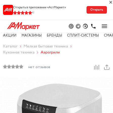
Открыть в приложении «АстМарке‪т‬»
Открыть
41
АКЦИИ
МАГАЗИНЫ
БРЕНДЫ
СПЛИТ-СИСТЕМЫ
СМА
Каталог
Мелкая бытовая техника
Кухонная техника
Аэрогрили
нет отзывов