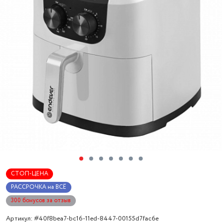
СТОП-ЦЕНА
РАССРОЧКА на ВСЁ
300 бонусов за отзыв
Артикул: #40f8bea7-bc16-11ed-8447-00155d7fac6e