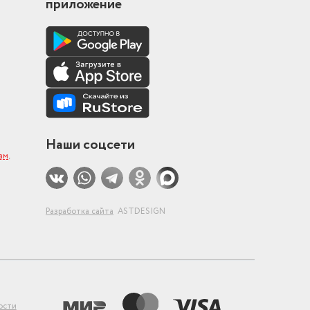
приложение
Наши соцсети
ам
.
Разработка сайта
ASTDESIGN
ости