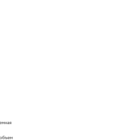
ъемная
 объем