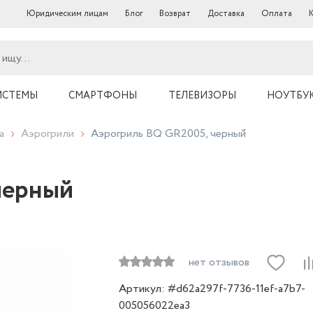
Юридическим лицам
Блог
Возврат
Доставка
Оплата
ИСТЕМЫ
СМАРТФОНЫ
ТЕЛЕВИЗОРЫ
НОУТБУ
а
Аэрогрили
Аэрогриль BQ GR2005, черный
черный
нет отзывов
Артикул: #d62a297f-7736-11ef-a7b7-
005056022ea3