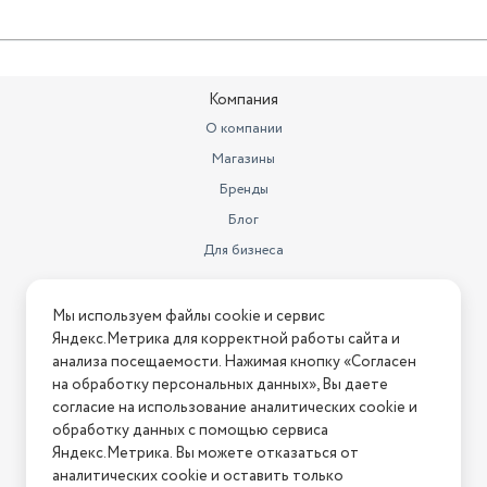
Компания
О компании
Магазины
Бренды
Блог
Для бизнеса
Информация
Мы используем файлы cookie и сервис
Яндекс.Метрика для корректной работы сайта и
Условия оплаты
анализа посещаемости. Нажимая кнопку «Согласен
Условия доставки
на обработку персональных данных», Вы даете
Условия возврата
согласие на использование аналитических cookie и
обработку данных с помощью сервиса
Нашли ошибку на сайте?
Напишите нам
.
Яндекс.Метрика. Вы можете отказаться от
2026 © Интернет-магазин "АстМаркет". У нас есть всё!
аналитических cookie и оставить только