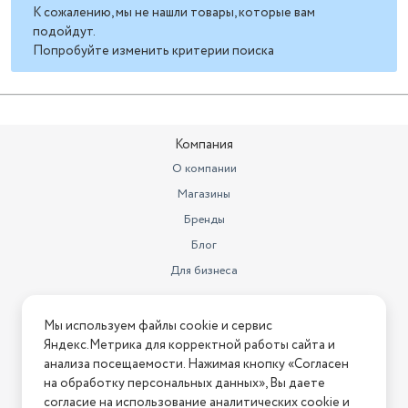
К сожалению, мы не нашли товары, которые вам
подойдут.
Попробуйте изменить критерии поиска
Компания
О компании
Магазины
Бренды
Блог
Для бизнеса
Информация
Мы используем файлы cookie и сервис
Яндекс.Метрика для корректной работы сайта и
Условия оплаты
анализа посещаемости. Нажимая кнопку «Согласен
Условия доставки
на обработку персональных данных», Вы даете
Условия возврата
согласие на использование аналитических cookie и