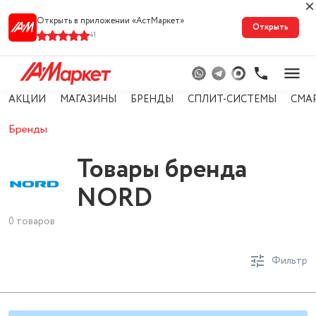
Открыть в приложении «АстМарке‪т‬»
Открыть
41
АКЦИИ
МАГАЗИНЫ
БРЕНДЫ
СПЛИТ-СИСТЕМЫ
СМА
Бренды
Товары бренда
NORD
0 товаров
Фильтр