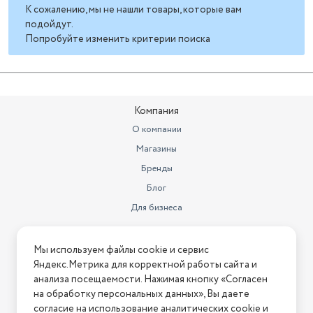
К сожалению, мы не нашли товары, которые вам
подойдут.
Попробуйте изменить критерии поиска
Компания
О компании
Магазины
Бренды
Блог
Для бизнеса
Информация
Мы используем файлы cookie и сервис
Яндекс.Метрика для корректной работы сайта и
Условия оплаты
анализа посещаемости. Нажимая кнопку «Согласен
Условия доставки
на обработку персональных данных», Вы даете
Условия возврата
согласие на использование аналитических cookie и