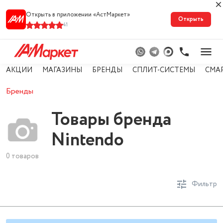
Открыть в приложении «АстМарке‪т‬»
Открыть
41
АКЦИИ
МАГАЗИНЫ
БРЕНДЫ
СПЛИТ-СИСТЕМЫ
СМА
Бренды
Товары бренда
Nintendo
0 товаров
Фильтр