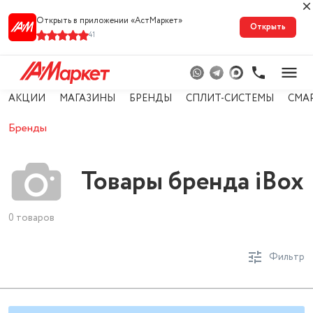
Открыть в приложении «АстМарке‪т‬»
Открыть
41
АКЦИИ
МАГАЗИНЫ
БРЕНДЫ
СПЛИТ-СИСТЕМЫ
СМА
Бренды
Товары бренда iBox
0 товаров
Фильтр