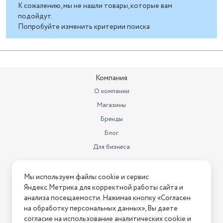
К сожалению, мы не нашли товары, которые вам
подойдут.
Попробуйте изменить критерии поиска
Компания
О компании
Магазины
Бренды
Блог
Для бизнеса
Информация
Мы используем файлы cookie и сервис
Яндекс.Метрика для корректной работы сайта и
Условия оплаты
анализа посещаемости. Нажимая кнопку «Согласен
Условия доставки
на обработку персональных данных», Вы даете
Условия возврата
согласие на использование аналитических cookie и