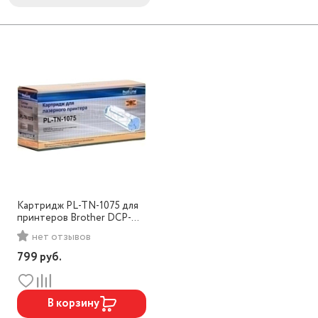
Картридж PL-TN-1075 для
принтеров Brother DCP-
1510R/1512R/1510/1511/MFC1
нет отзывов
810/1815/HL1110/1111/1112 10
799
руб.
В корзину