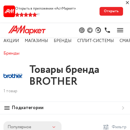
Открыть в приложении «АстМарке‪т‬»
Открыть
41
АКЦИИ
МАГАЗИНЫ
БРЕНДЫ
СПЛИТ-СИСТЕМЫ
СМА
Бренды
Товары бренда
BROTHER
1 товар
Подкатегории
Популярное
Фильтр