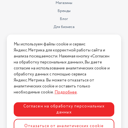
Магазины
Бренды
Блог
Для бизнеса
Информация
Мы используем файлы cookie и сервис
Яндекс.Метрика для корректной работы сайта и
Условия оплаты
анализа посещаемости. Нажимая кнопку «Согласен
Условия доставки
на обработку персональных данных», Вы даете
Условия возврата
согласие на использование аналитических cookie и
обработку данных с помощью сервиса
Нашли ошибку на сайте?
Напишите нам
.
Яндекс.Метрика. Вы можете отказаться от
2026 © Интернет-магазин "АстМаркет". У нас есть всё!
аналитических cookie и оставить только
необходимые cookie.
Подробнее
.
Согласен на обработку персональных
Политика конфиденциальности
данных
Отказаться от аналитических cookie